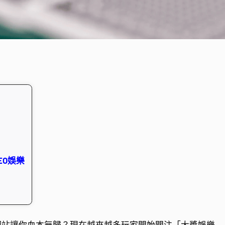
EO娛樂
網站讓你血本無歸？現在越來越多玩家開始關注「大獎娛樂