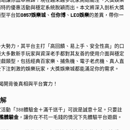
獨特的優惠活動與穩定系統脫穎而出。本文將深入剖析大獎
類型平台如
0857娛樂城
、
任你博
、
LEO娛樂
的差異，帶你一
一大勢力，其平台主打「高回饋、易上手、安全性高」的口
絕大多數新手玩家與資深老手都對其友善的使用介面與穩定
遊戲類型，包括經典百家樂、捕魚機、電子老虎機、真人直
受下注刺激的娛樂玩家，大獎娛樂城都能滿足你的需求。
揭開背後真相與平台實力！
詳解
活動「388體驗金＋滿千送千」可說是誠意十足。只要註
門檻體驗金
，讓你在不花一毛錢的情況下先體驗平台遊戲。