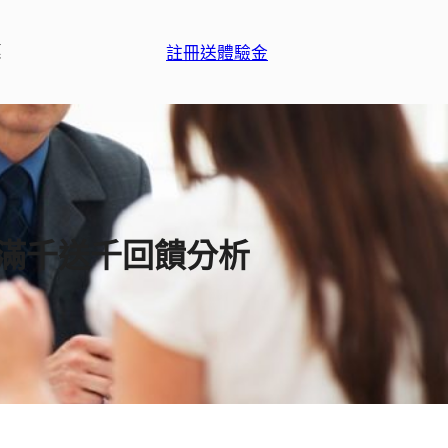
惠
註冊送體驗金
＋滿千送千回饋分析