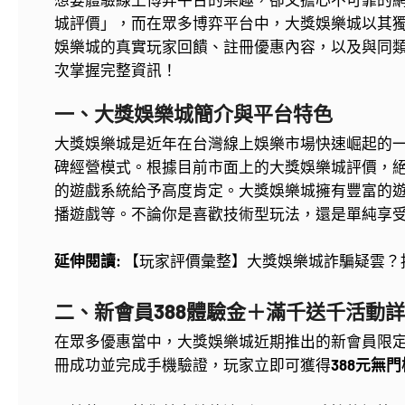
城評價」，而在眾多博弈平台中，大獎娛樂城以其
娛樂城的真實玩家回饋、註冊優惠內容，以及與同
次掌握完整資訊！
一、
大獎娛樂城簡介與平台特色
大獎娛樂城是近年在台灣線上娛樂市場快速崛起的
碑經營模式。根據目前市面上的大獎娛樂城評價，
的遊戲系統給予高度肯定。
大獎娛樂城擁有豐富的
播遊戲等。不論你是喜歡技術型玩法，還是單純享
延伸閱讀
:
【玩家評價彙整】大獎娛樂城詐騙疑雲？
二、
新會員388體驗金＋滿千送千活動
在眾多優惠當中，大獎娛樂城近期推出的新會員限定
冊成功並完成手機驗證，玩家立即可獲得
388元無