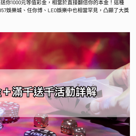
再送你1000元等值彩金，相當於直接翻倍你的本金！這種
57娛樂城、任你博、LEO娛樂中也相當罕見，凸顯了大獎