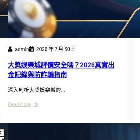
admin
2026 年 7 月 30 日
大獎娛樂城評價安全嗎？2026真實出
金記錄與防詐騙指南
深入剖析大獎娛樂城的…
Read More