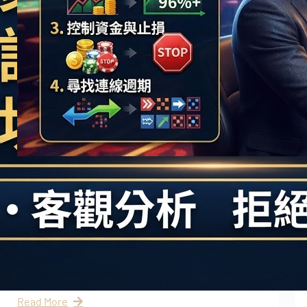
appleblog
2026 年 8 月 1 日
如何贏得娛樂城大獎？資深玩家的選台
策略與爆分技巧
如何贏得娛樂城大獎？…
Read More