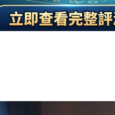
政策條款與平台資訊
新娛樂城
最新娛樂城體驗金
歐博娛樂
歐博試玩
沙龍娛樂城
現金版
真人百家樂
線上娛樂城換現金
線上賭場
註冊指南
賽事表
運彩世界盃
運彩世足冠軍賠率
運彩官網
體育投注
體驗金