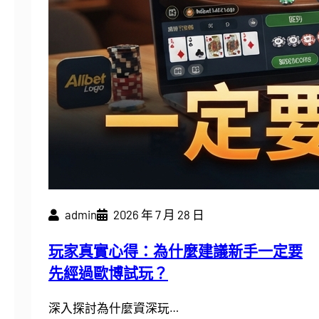
admin
2026 年 7 月 28 日
玩家真實心得：為什麼建議新手一定要
先經過歐博試玩？
深入探討為什麼資深玩…