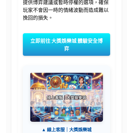
提供博弈建議或暫時停權的選項，確保
玩家不會因一時的情緒波動而造成難以
挽回的損失。
立即前往 大獎娛樂城 體驗安全博
弈
▲ 線上客服｜大獎娛樂城