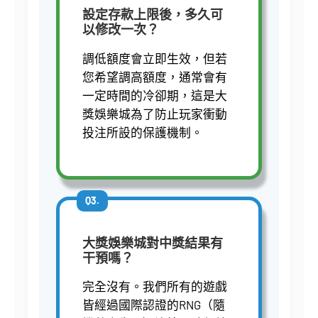
設定存款上限後，多久可
以修改一次？
調低額度會立即生效，但若
您希望調高額度，通常會有
一定時間的冷卻期，這是大
獎娛樂城為了防止玩家衝動
投注所設的保護機制。
Q3.
大獎娛樂城對中獎結果有
干預嗎？
完全沒有。我們所有的遊戲
皆經過國際認證的RNG（隨