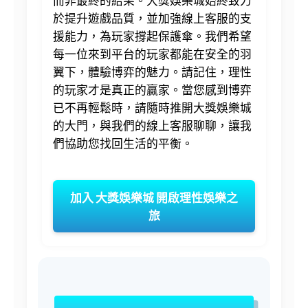
於提升遊戲品質，並加強線上客服的支
援能力，為玩家撐起保護傘。我們希望
每一位來到平台的玩家都能在安全的羽
翼下，體驗博弈的魅力。請記住，理性
的玩家才是真正的贏家。當您感到博弈
已不再輕鬆時，請隨時推開大獎娛樂城
的大門，與我們的線上客服聊聊，讓我
們協助您找回生活的平衡。
加入 大獎娛樂城 開啟理性娛樂之
旅