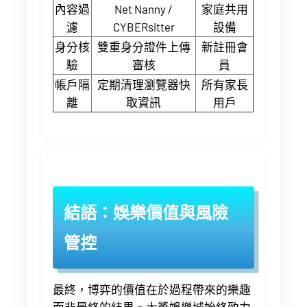
內容過
Net Nanny /
家庭共用
濾
CYBERsitter
設備
身分核
雙重身分證件上傳
新註冊會
驗
審核
員
帳戶隔
定期清理瀏覽器快
所有家長
離
取資訊
用戶
結語：娛樂價值與風險
管控
最終，博弈的價值在於過程帶來的樂趣
而非最終的結果。大獎娛樂城始終致力