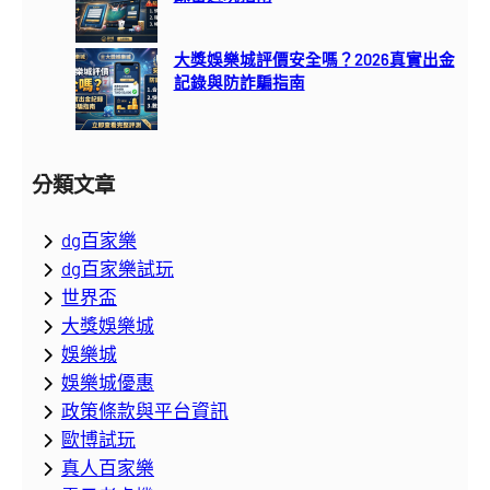
大獎娛樂城評價安全嗎？2026真實出金
記錄與防詐騙指南
分類文章
dg百家樂
dg百家樂試玩
世界盃
大獎娛樂城
娛樂城
娛樂城優惠
政策條款與平台資訊
歐博試玩
真人百家樂