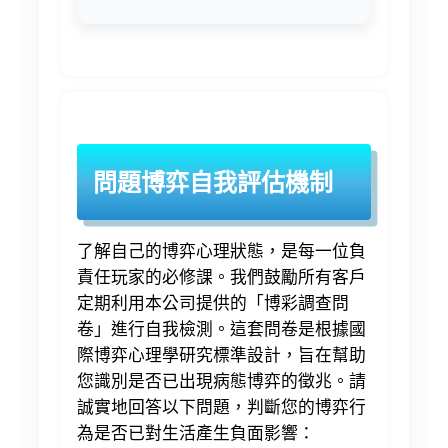
問題博弈自我評估機制
了解自己的博弈心理狀態，是每一位負
責任玩家的必修課。我們鼓勵所有客戶
定期利用本公司提供的「博彩調查問
卷」進行自我檢測。這套問卷是根據國
際博弈心理學研究標準設計，旨在幫助
您識別是否已出現病態博弈的徵兆。請
誠實地回答以下問題，判斷您的博弈行
為是否已對生活產生負面影響：