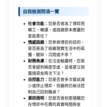
自我檢測問項一覽
社會功能：
您是否曾為了博弈而
曠工、曠課，或逃避原本應盡的
家庭責任？
情感逃避：
您參與博弈的目的，
是否是為了逃避現實生活中的孤
獨、壓抑、沉悶或不幸？
財務焦慮：
在注金輸盡時，您是
否會感到極度空虛，並渴望立刻
籌措資金再次下注？
自控能力：
您是否曾多次嘗試減
少或停止博弈，但最終仍無法控
制自己回到賭桌？
資訊透明：
您是否曾刻意隱瞞您
在博弈中花費的真實時間與金