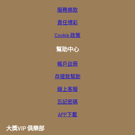
歐博試玩
沙龍娛樂城
服務條款
現金版
真人百家樂
責任博彩
線上娛樂城換現金
線上賭場
Cookie 政策
註冊指南
賽事表
幫助中心
運彩世界盃
運彩世足冠軍賠率
帳戶註冊
運彩官網
體育投注
存提款幫助
體驗金
線上客服
忘記密碼
APP下載
大獎VIP 俱樂部