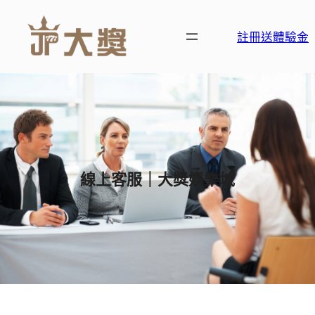
跳
至
註冊送體驗金
主
要
內
容
線上客服｜大獎娛樂城