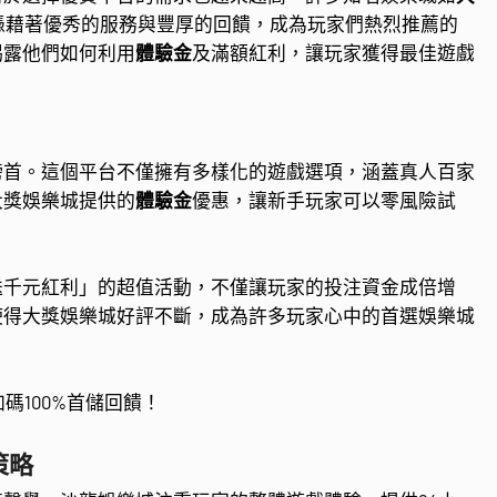
憑藉著優秀的服務與豐厚的回饋，成為玩家們熱烈推薦的
揭露他們如何利用
體驗金
及滿額紅利，讓玩家獲得最佳遊戲
榜首。這個平台不僅擁有多樣化的遊戲選項，涵蓋真人百家
大獎娛樂城提供的
體驗金
優惠，讓新手玩家可以零風險試
。
送千元紅利」的超值活動，不僅讓玩家的投注資金成倍增
使得大獎娛樂城好評不斷，成為許多玩家心中的首選娛樂城
碼100%首儲回饋！
策略