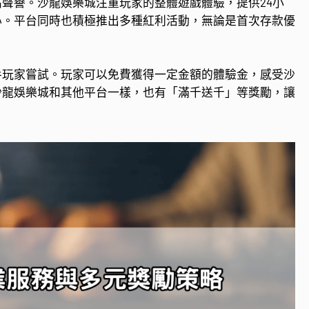
聲譽。沙龍娛樂城注重玩家的整體遊戲體驗，提供24小
心。平台同時也積極推出多種紅利活動，無論是首次存款優
手玩家嘗試。玩家可以免費獲得一定金額的體驗金，感受沙
沙龍娛樂城和其他平台一樣，也有「滿千送千」等獎勵，讓