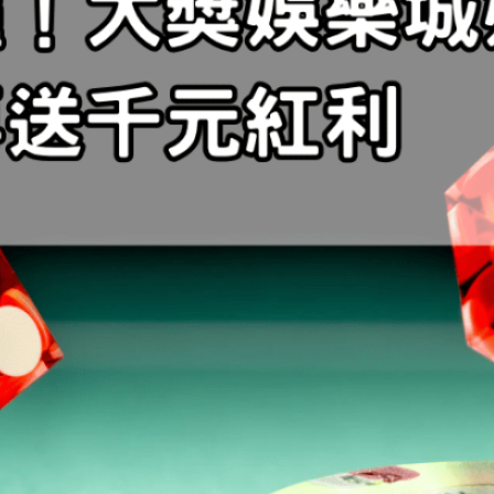
大獎娛樂城評價安全嗎？
2026真實出金記錄與防詐騙
指南
玩家真實心得：為什麼建議
新手一定要先經過歐博試
玩？
分類文章
dg百家樂
dg百家樂試玩
世界盃
大獎娛樂城
娛樂城