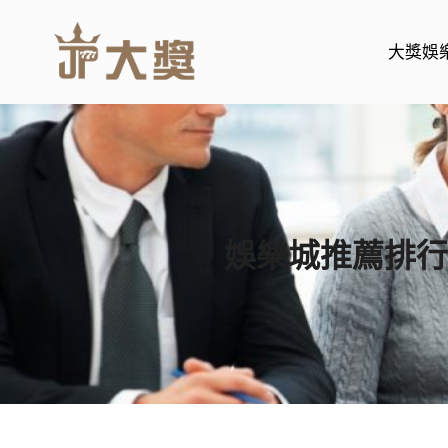
跳
至
大獎娛
主
要
內
容
娛樂城推薦排行