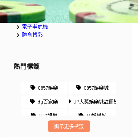
娛樂城優惠
政策條款與平台資訊
真人百家樂
電子老虎機
體育博彩
熱門標籤
0857娛樂
0857娛樂城
dg百家樂
JP大獎娛樂城註冊送
LEO娛樂
TU娛樂城
顯示更多標籤
世界杯投注
世界杯角球盤