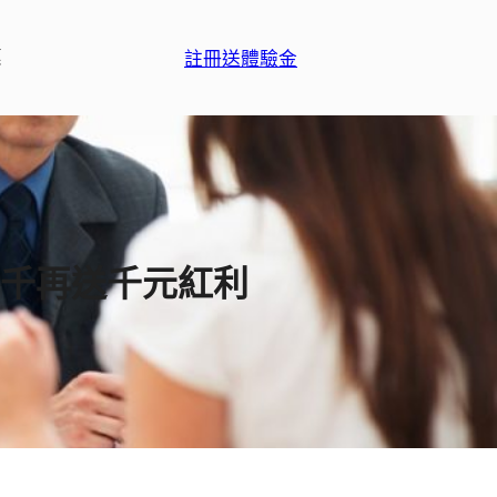
惠
註冊送體驗金
千再送千元紅利