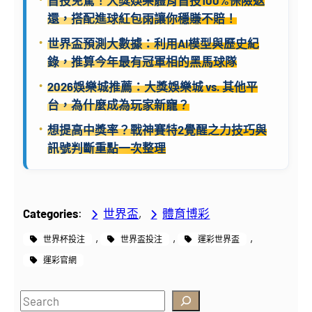
首投免驚！大獎娛樂體育首投100%保險返
還，搭配進球紅包雨讓你穩賺不賠！
世界盃預測大數據：利用AI模型與歷史紀
錄，推算今年最有冠軍相的黑馬球隊
2026娛樂城推薦：大獎娛樂城 vs. 其他平
台，為什麼成為玩家新寵？
想提高中獎率？戰神賽特2覺醒之力技巧與
訊號判斷重點一次整理
Categories
:
世界盃
, 
體育博彩
, 
, 
, 
世界杯投注
世界盃投注
運彩世界盃
運彩官網
S