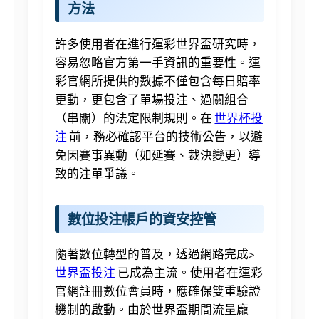
方法
許多使用者在進行運彩世界盃研究時，
容易忽略官方第一手資訊的重要性。運
彩官網所提供的數據不僅包含每日賠率
更動，更包含了單場投注、過關組合
（串關）的法定限制規則。在
世界杯投
注
前，務必確認平台的技術公告，以避
免因賽事異動（如延賽、裁決變更）導
致的注單爭議。
數位投注帳戶的資安控管
隨著數位轉型的普及，透過網路完成>
世界盃投注
已成為主流。使用者在運彩
官網註冊數位會員時，應確保雙重驗證
機制的啟動。由於世界盃期間流量龐