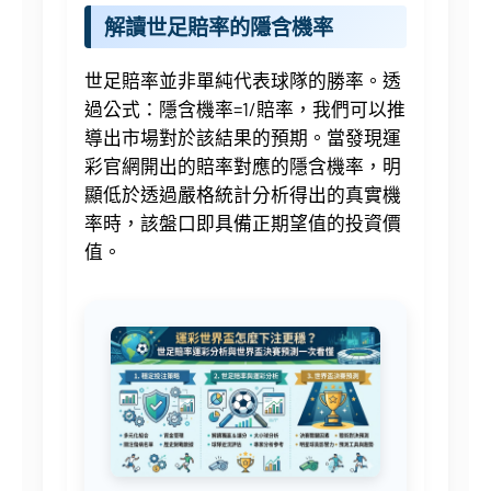
解讀世足賠率的隱含機率
世足賠率並非單純代表球隊的勝率。透
過公式：隱含機率=1/賠率，我們可以推
導出市場對於該結果的預期。當發現運
彩官網開出的賠率對應的隱含機率，明
顯低於透過嚴格統計分析得出的真實機
率時，該盤口即具備正期望值的投資價
值。