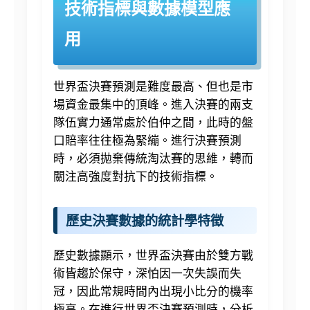
技術指標與數據模型應
用
世界盃決賽預測是難度最高、但也是市
場資金最集中的頂峰。進入決賽的兩支
隊伍實力通常處於伯仲之間，此時的盤
口賠率往往極為緊繃。進行決賽預測
時，必須拋棄傳統淘汰賽的思維，轉而
關注高強度對抗下的技術指標。
歷史決賽數據的統計學特徵
歷史數據顯示，世界盃決賽由於雙方戰
術皆趨於保守，深怕因一次失誤而失
冠，因此常規時間內出現小比分的機率
極高。在進行世界盃決賽預測時，分析