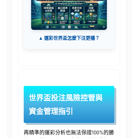
▲ 運彩世界盃怎麼下注更穩？
世界盃投注風險控管與
資金管理指引
再精準的運彩分析也無法保證100%的勝