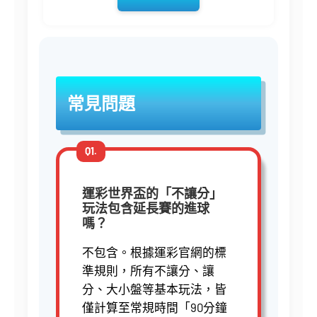
常見問題
Q1.
運彩世界盃的「不讓分」
玩法包含延長賽的進球
嗎？
不包含。根據運彩官網的標
準規則，所有不讓分、讓
分、大小盤等基本玩法，皆
僅計算至常規時間「90分鐘