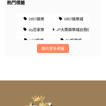
熱門標籤
0857娛樂
0857娛樂城
dg百家樂
JP大獎娛樂城註冊送
LEO娛樂
TU娛樂城
顯示更多標籤
世界杯投注
世界杯角球盤
世界杯讓球盤
世界盃分組
世界盃投注
世界盃讓分
世足分析預測
世足賽賽程
任你博
大獎
大獎娛樂
大獎娛樂城