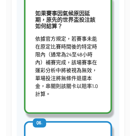
如果賽事因氣候原因延
期，原先的世界盃投注該
如何結算？
依據官方規定，若賽事未能
在原定比賽時間後的特定時
限內（通常為24至48小時
內）補賽完成，該場賽事在
運彩分析中將被視為無效，
單場投注將無條件退還本
金，串關則該關卡以賠率1.0
計算。
Q6.