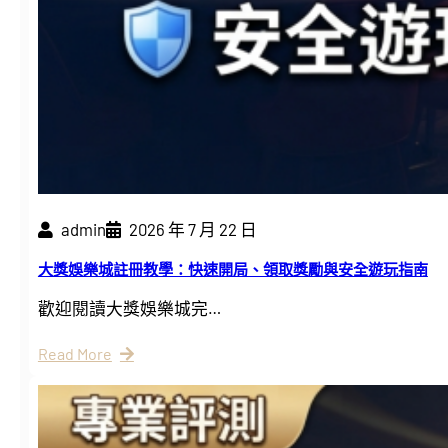
admin
2026 年 7 月 22 日
大獎娛樂城註冊教學：快速開局、領取獎勵與安全遊玩指南
歡迎閱讀大獎娛樂城完…
Read More