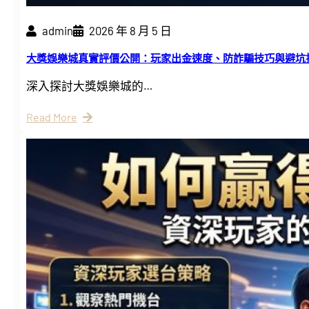
admin
2026 年 8 月 5 日
大獎娛樂城真實評價公開：玩家出金速度、防詐騙技巧與避坑
深入探討大獎娛樂城的…
Read More