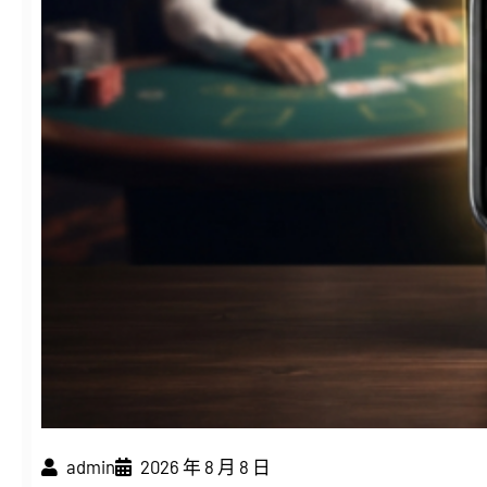
admin
2026 年 8 月 8 日