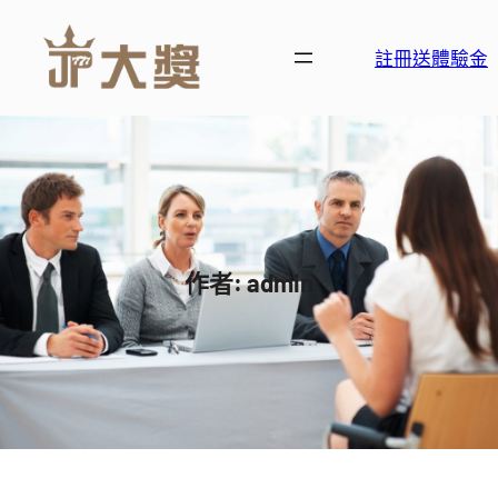
跳
至
註冊送體驗金
主
要
內
容
作者:
admin