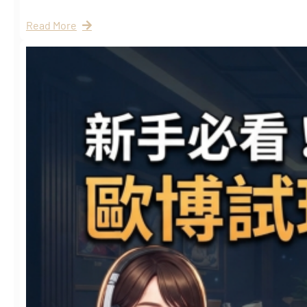
Read More