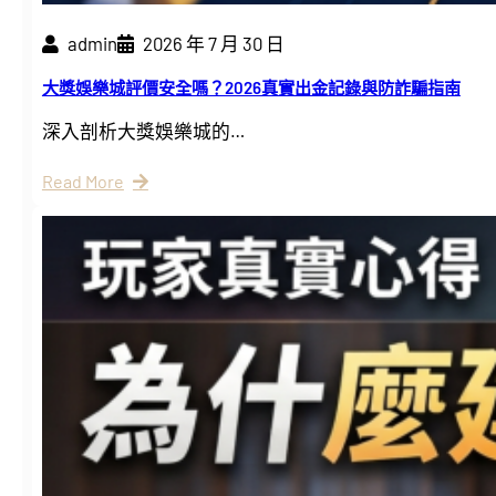
admin
2026 年 7 月 30 日
大獎娛樂城評價安全嗎？2026真實出金記錄與防詐騙指南
深入剖析大獎娛樂城的…
Read More