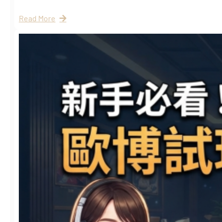
Read More