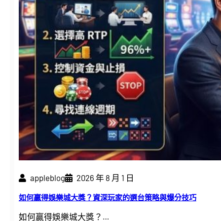
appleblog
2026 年 8 月 1 日
如何贏得娛樂城大獎？資深玩家的選台策略與爆分技巧
如何贏得娛樂城大獎？…