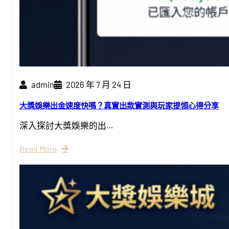
admin
2026 年 7 月 24 日
大獎娛樂出金速度快嗎？真實出款實測與玩家提領心得分享
深入探討大獎娛樂的出…
Read More