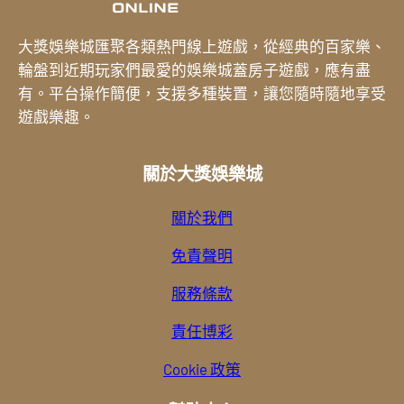
大獎娛樂城體驗金
大福娛樂城
大獎娛樂城匯聚各類熱門線上遊戲，從經典的百家樂、
輪盤到近期玩家們最愛的娛樂城蓋房子遊戲，應有盡
娛樂城
娛樂城優惠
有。平台操作簡便，支援多種裝置，讓您隨時隨地享受
遊戲樂趣。
娛樂城推薦
娛樂城詐騙
富遊娛樂城
戰神賽特2
關於大獎娛樂城
政策條款與平台資訊
新娛樂城
關於我們
最新娛樂城體驗金
歐博娛樂
免責聲明
歐博試玩
沙龍娛樂城
服務條款
現金版
真人百家樂
責任博彩
線上娛樂城換現金
線上賭場
Cookie 政策