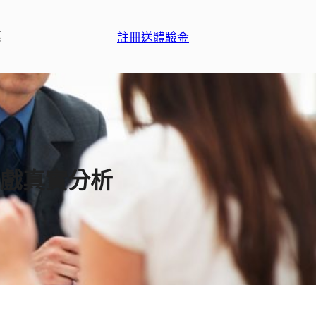
惠
註冊送體驗金
戲真實分析