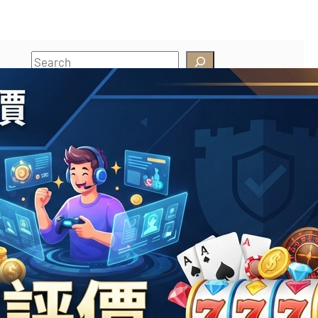
S
e
a
最新消息
r
c
大獎娛樂城真實評價公開：
h
玩家出金速度、防詐騙技巧
與避坑指南
如何贏得娛樂城大獎？資深
玩家的選台策略與爆分技巧
新手必看！歐博試玩帳號註
冊教學與防踩雷避坑指南