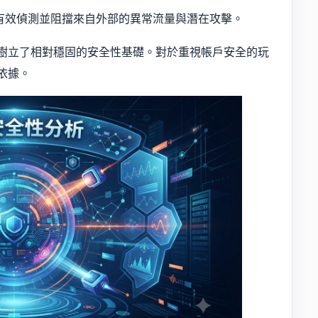
有效偵測並阻擋來自外部的異常流量與潛在攻擊。
樹立了相對穩固的安全性基礎。對於重視帳戶安全的玩
依據。