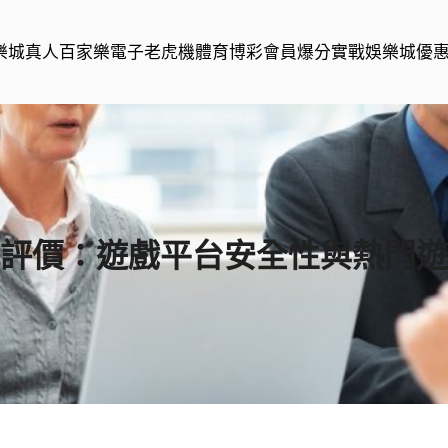
樂城
真人百家樂
電子老虎機
體育博彩
會員爆分實戰
娛樂城優
評價：遊戲平台安全性與熱門遊