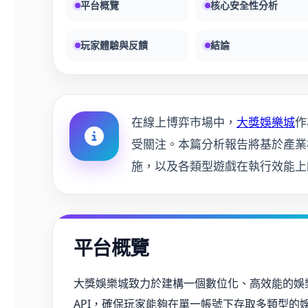
平台概覽
核心安全性分析
玩家體驗與反饋
結論
在線上博弈市場中，
大獎娛樂城
作
受關注。本篇分析報告將基於產業
施，以及各類型遊戲在執行效能上
平台概覽
大獎娛樂城致力於建構一個數位化、高效能的娛
API，確保玩家能夠在單一帳號下存取多類型的