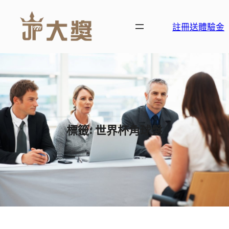
跳
至
註冊送體驗金
主
要
內
容
標籤:
世界杯角球盤