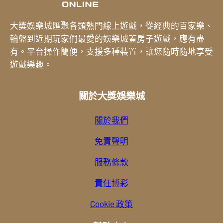
大獎娛樂城體驗金
大福娛樂城
大獎娛樂城匯聚各類熱門線上遊戲，從經典的百家樂、
輪盤到近期玩家們最愛的娛樂城蓋房子遊戲，應有盡
娛樂城
娛樂城優惠
有。平台操作簡便，支援多種裝置，讓您隨時隨地享受
遊戲樂趣。
娛樂城推薦
娛樂城詐騙
富遊娛樂城
戰神賽特2
關於大獎娛樂城
政策條款與平台資訊
新娛樂城
關於我們
最新娛樂城體驗金
歐博娛樂
免責聲明
歐博試玩
沙龍娛樂城
服務條款
現金版
真人百家樂
責任博彩
線上娛樂城換現金
線上賭場
Cookie 政策