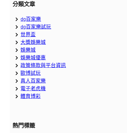
分類文章
dg百家樂
dg百家樂試玩
世界盃
大獎娛樂城
娛樂城
娛樂城優惠
政策條款與平台資訊
歐博試玩
真人百家樂
電子老虎機
體育博彩
熱門標籤