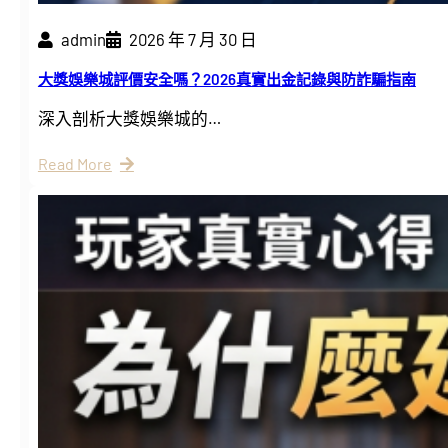
admin
2026 年 7 月 30 日
大獎娛樂城評價安全嗎？2026真實出金記錄與防詐騙指南
深入剖析大獎娛樂城的…
Read More