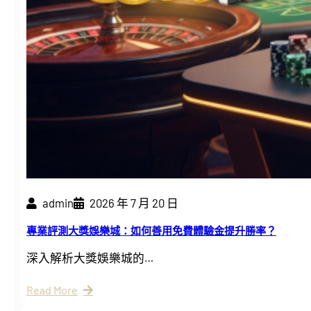
admin
2026 年 7 月 20 日
專業評測大獎娛樂城：如何善用免費體驗金提升勝率？
深入解析大獎娛樂城的…
Read More