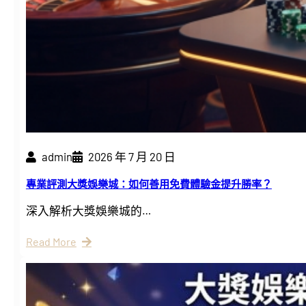
admin
2026 年 7 月 20 日
專業評測大獎娛樂城：如何善用免費體驗金提升勝率？
深入解析大獎娛樂城的…
Read More