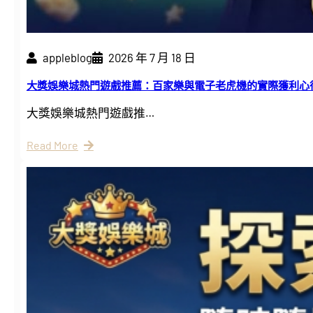
appleblog
2026 年 7 月 18 日
大獎娛樂城熱門遊戲推薦：百家樂與電子老虎機的實際獲利心
大獎娛樂城熱門遊戲推…
Read More