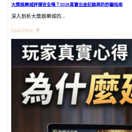
大獎娛樂城評價安全嗎？2026真實出金記錄與防詐騙指南
深入剖析大獎娛樂城的…
Read More