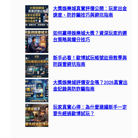
c
大獎娛樂城真實評價公開：玩家出金
h
速度、防詐騙技巧與避坑指南
如何贏得娛樂城大獎？資深玩家的選
台策略與爆分技巧
新手必看！歐博試玩帳號註冊教學與
防踩雷避坑指南
大獎娛樂城評價安全嗎？2026真實出
金記錄與防詐騙指南
玩家真實心得：為什麼建議新手一定
要先經過歐博試玩？