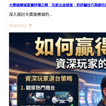
大獎娛樂城真實評價公開：玩家出金速度、防詐騙技巧與避坑
深入探討大獎娛樂城的…
Read More