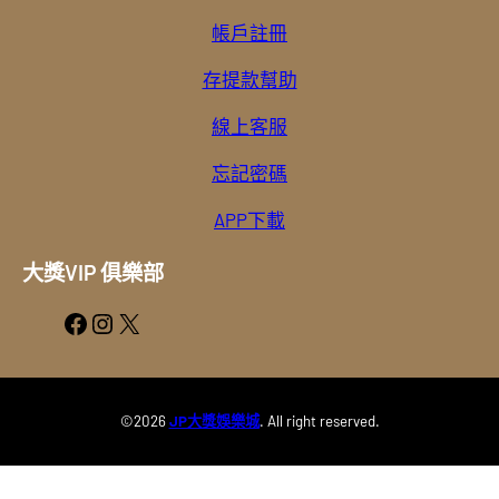
運彩世界盃
運彩世足冠軍賠率
帳戶註冊
運彩官網
體育投注
存提款幫助
體驗金
線上客服
忘記密碼
APP下載
大獎VIP 俱樂部
Facebook
Instagram
X
©2026
JP大獎娛樂城
. All right reserved.