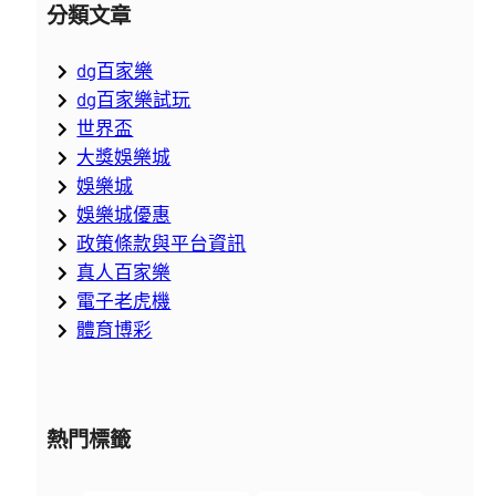
分類文章
dg百家樂
dg百家樂試玩
世界盃
大獎娛樂城
娛樂城
娛樂城優惠
政策條款與平台資訊
真人百家樂
電子老虎機
體育博彩
熱門標籤